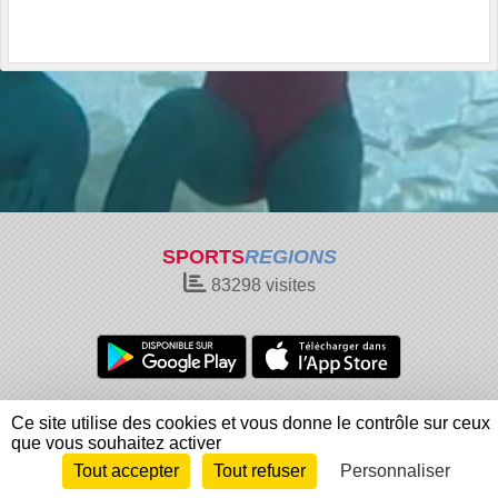
SPORTS
REGIONS
83298
visites
Charte cookies
Gestion des cookies
Ce site utilise des cookies et vous donne le contrôle sur ceux
Informations légales
Signaler un contenu inapproprié
que vous souhaitez activer
Tout accepter
Tout refuser
Personnaliser
Envie de participer ?
Connexion