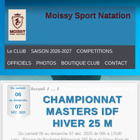
Panneau de gestion des cookies
Moissy Sport Natation
Le CLUB
SAISON 2026-2027
COMPETITIONS
OFFICIELS
PHOTOS
BOUTIQUE CLUB
CONTACT
Du
samedi
Accueil
Championnat Masters IDF Hiver 25 m
06
CHAMPIONNAT
au
dimanche
07
MASTERS IDF
DÉC.
2025
HIVER 25 M
Du
samedi
06
au
dimanche
07
déc.
2025
de 08h à 17h30
Lieu :
Piscine de Boulogne-Billancourt 165 Rue du Vieux Pont de