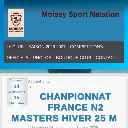
Panneau de gestion des cookies
Moissy Sport Natation
Le CLUB
SAISON 2026-2027
COMPETITIONS
OFFICIELS
PHOTOS
BOUTIQUE CLUB
CONTACT
Du
samedi
Accueil
14
Chanpionnat France N2 Masters Hiver 25 m
au
dimanche
CHANPIONNAT
15
FÉVR.
2026
FRANCE N2
MASTERS HIVER 25 M
Du
samedi
14
au
dimanche
15
févr.
2026