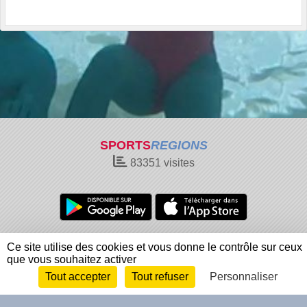
SPORTS
REGIONS
83351
visites
Charte cookies
Gestion des cookies
Ce site utilise des cookies et vous donne le contrôle sur ceux
Informations légales
Signaler un contenu inapproprié
que vous souhaitez activer
Tout accepter
Tout refuser
Personnaliser
Envie de participer ?
Connexion