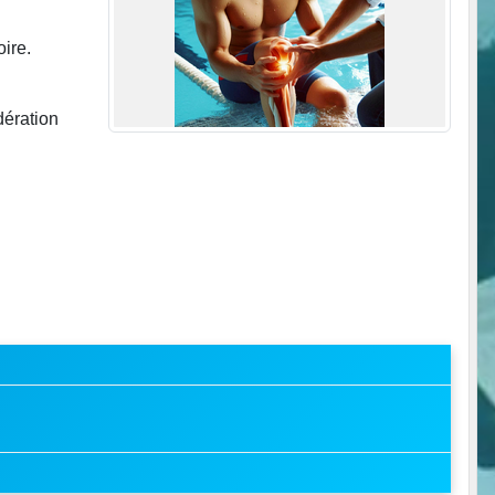
ire.
dération