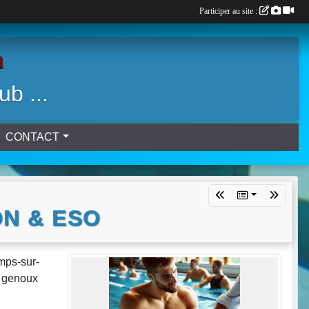
Participer au site :
n
ub ...
CONTACT
ON & ESO
mps-sur-
x genoux