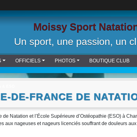
Moissy Sport Natatio
Un sport, une passion, un cl
S
OFFICIELS
PHOTOS
BOUTIQUE CLUB
on & ESO
LE-DE-FRANCE DE NATATI
nce de Natation et l’École Supérieure d’Ostéopathie (ESO) à Cha
es aux nageuses et nageurs licenciés souffrant de douleurs au