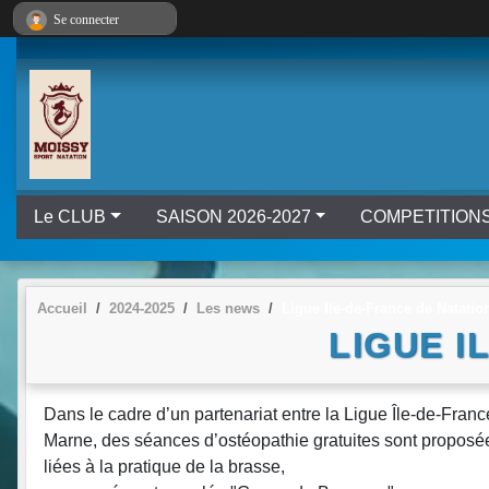
Panneau de gestion des cookies
Se connecter
Le CLUB
SAISON 2026-2027
COMPETITION
Accueil
2024-2025
Les news
Ligue Ile-de-France de Natati
LIGUE I
Dans le cadre d’un partenariat entre la Ligue Île-de-Fra
Marne, des séances d’ostéopathie gratuites sont proposé
liées à la pratique de la brasse,